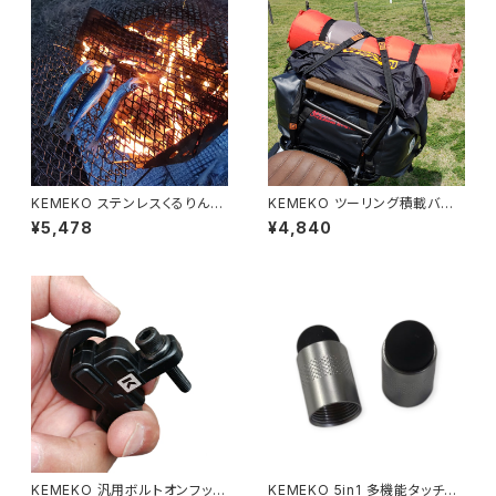
KEMEKO ステンレスくるりんぱ
KEMEKO ツーリング積載バン
Mサイズ 380×330mm くるく
ド シングルストラップ N2 2本セ
¥5,478
¥4,840
る巻ける焼網
ット積載専用ストレッチベルト
KEMEKO 汎用ボルトオンフック
KEMEKO 5in1 多機能タッチペ