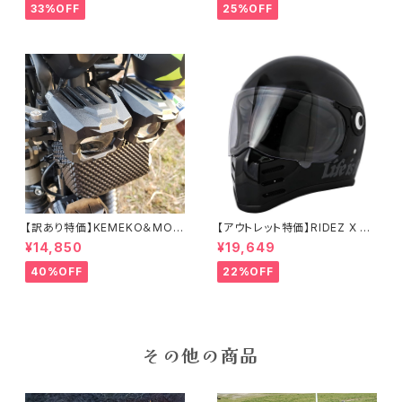
33%OFF
25%OFF
【訳あり特価】KEMEKO＆MOT
【アウトレット特価】RIDEZ X HE
OWOLF プロジェクター式補助
LMET 数量限定モデル 2WHEE
¥14,850
¥19,649
強力ライト＆フォグ ハンターライ
L'S LIFE-Mサイズ バイク用フ
トMDL5004 オールインワンタ
ルフェイスヘルメット
40%OFF
22%OFF
イプ
その他の商品