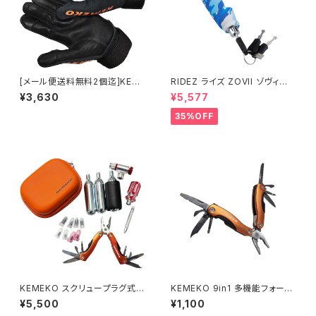
[メール便送料無料2個迄]KEM
RIDEZ ライズ ZOVII ゾヴィー
EKO アウトドアグローブ OAT
アラームグリップロック ZHL 盗
¥3,630
¥5,577
グローブ 耐熱＆耐切創素材 ア
難防止警報付きバイクロック
ウトドア アクティビティー タフグ
35%OFF
ローブ KEMEKO
KEMEKO スクリュープラグ式チ
KEMEKO 9in1 多機能フォール
ューブレスタイヤパンク修理キッ
ディング ミニプライヤー
¥5,500
¥1,100
ト