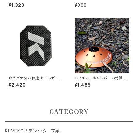
6/8/10ｍｍ対応で簡単取り付
ン 交換用ペン先2個セット
¥1,320
¥300
け
ゆうパケット2個迄 ヒートガード
KEMEKO キャンパーの常識 ス
A1100-KIT ミドルサイズ Ｍサ
テークガード 単品 テントやター
¥2,420
¥1,485
イズ 簡易組み立てキット 固定金
プペグによる足指の怪我防止
具付属 エキゾーストパイプ用
CATEGORY
KEMEKO / テント・タープ系