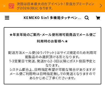
次回は日本最大のカブイベント！奈良カブミーティン
グ2026(秋)になります。
KEMEKO 5in1 多機能タッチペン用
ボールぺン替え芯 1個 | KEMEKO M
oto＆Camp 公式通販サイト
★年末年始のご案内・メール便利用可能商品でメール便ご
利用時のお客様へ★
配送方法メール便(ゆうパケット)はサイズ規定のため利用可
能製品のみ選択頂ける形となります。
1-3営業日で発送、発送から2-3日以降にポスト投函予定と
なります。
システム都合上、日時指定希望が可能な場合がありますが
メール便ご利用時は日時指定無しでの発送となりますので
あらかじめご了承くださいませ。