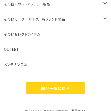
防水充電ケーブルシステム
その他アウトドアブランド製品
カーボンポール
ストリームトレイル製品
その他モーターサイクル系ブランド製品
バッグ
SHADE25 テント
ハルタホース
NORIX SIMPSON
その他セレクトアイテム
小物・サングラス・キャップ
斧
シングルストラップ2
レッドレンザー
OSBE ITALY
OUTLET
ナイフ
ヘルメット
バッグ
ROCHET
メンテナンス系
ハンターチェアーAGURA
エスビット
MOTOWOLF
商品一覧に戻る
食器
ブラケットステー類
サルタハイク
KITAKO
調理器
RIDEZ
© KEMEKO Moto＆Camp 公式通販サイト