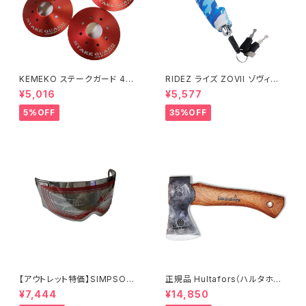
KEMEKO ステークガード 4枚
RIDEZ ライズ ZOVII ゾヴィー
セット キャンピングセーフティー
アラームグリップロック ZHL 盗
¥5,016
¥5,577
アイテム
難防止警報付きバイクロック
5%OFF
35%OFF
【アウトレット特価】SIMPSON
正規品 Hultafors（ハルタホー
M30用クローム/ライトスモーク
ス）オーゲルファンミニハチェッ
¥7,444
¥14,850
シールド
ト スウェーデン製 手斧