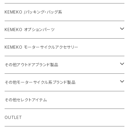
KEMEKO /パッキング・バッグ系
KEMEKO オプションパーツ
BBQグリル ひらっち
KEMEKO モーターサイクルアクセサリー
防水充電ケーブルシステム
その他アウトドアブランド製品
カーボンポール
ストリームトレイル製品
その他モーターサイクル系ブランド製品
バッグ
SHADE25 テント
ハルタホース
NORIX SIMPSON
その他セレクトアイテム
小物・サングラス・キャップ
斧
シングルストラップ2
レッドレンザー
OSBE ITALY
OUTLET