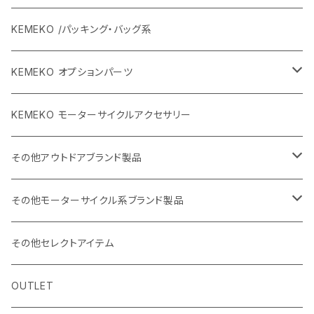
KEMEKO /パッキング・バッグ系
KEMEKO オプションパーツ
BBQグリル ひらっち
KEMEKO モーターサイクルアクセサリー
防水充電ケーブルシステム
その他アウトドアブランド製品
カーボンポール
ストリームトレイル製品
その他モーターサイクル系ブランド製品
バッグ
SHADE25 テント
ハルタホース
NORIX SIMPSON
その他セレクトアイテム
小物・サングラス・キャップ
斧
シングルストラップ2
レッドレンザー
OSBE ITALY
OUTLET