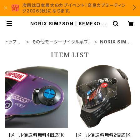
次回は日本最大のカブイベント！奈良カブミーティン
グ2026(秋)になります。
NORIX SIMPSON | KEMEKO Mo
to＆Camp 公式通販サイト
トップペ
その他モーターサイクル系ブラ
NORIX SIMP
ージ
ンド製品
SON
ITEM LIST
[メール便送料無料4個迄]K
[メール便送料無料2個迄]K