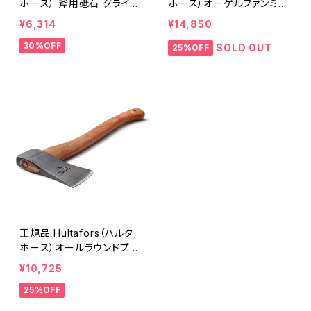
ホース） 斧用砥石 グライデ
ホース）オーゲルファンミニ
ィングストーン
ハチェット スウェーデン製
¥6,314
¥14,850
手斧
30%OFF
SOLD OUT
25%OFF
正規品 Hultafors（ハルタ
ホース）オールラウンドプラ
ス スウェーデン製 鍛造斧
¥10,725
25%OFF