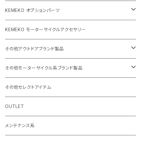
KEMEKO オプションパーツ
BBQグリル ひらっち
KEMEKO モーターサイクルアクセサリー
防水充電ケーブルシステム
その他アウトドアブランド製品
カーボンポール
ストリームトレイル製品
その他モーターサイクル系ブランド製品
バッグ
SHADE25 テント
ハルタホース
NORIX SIMPSON
その他セレクトアイテム
小物・サングラス・キャップ
斧
シングルストラップ2
レッドレンザー
OSBE ITALY
OUTLET
ナイフ
ヘルメット
バッグ
ROCHET
メンテナンス系