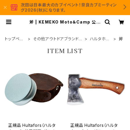
次回は日本最大のカブイベント！奈良カブミーティン
グ2026(秋)になります。
斧 | KEMEKO Moto＆Camp 公式
通販サイト
トップペー
その他アウトドアブランド製
ハルタホー
斧
ジ
品
ス
ITEM LIST
正規品 Hultafors（ハルタ
正規品 Hultafors（ハルタ