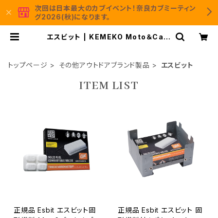
次回は日本最大のカブイベント！奈良カブミーティン
グ2026(秋)になります。
エスビット | KEMEKO Moto＆Cam
p 公式通販サイト
トップページ
その他アウトドアブランド製品
エスビット
ITEM LIST
正規品 Esbit エスビット固
正規品 Esbit エスビット 固