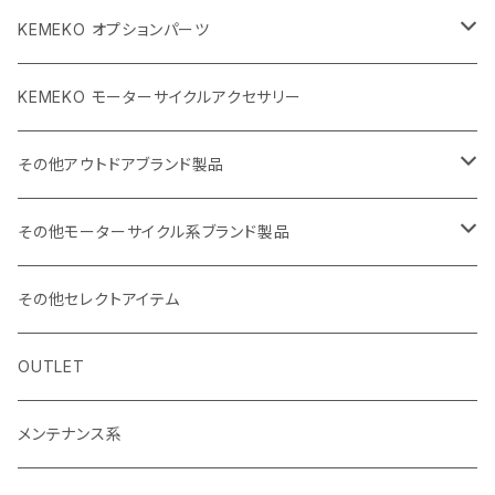
KEMEKO オプションパーツ
BBQグリル ひらっち
KEMEKO モーターサイクルアクセサリー
防水充電ケーブルシステム
その他アウトドアブランド製品
カーボンポール
ストリームトレイル製品
その他モーターサイクル系ブランド製品
バッグ
SHADE25 テント
ハルタホース
NORIX SIMPSON
その他セレクトアイテム
小物・サングラス・キャップ
斧
シングルストラップ2
レッドレンザー
OSBE ITALY
OUTLET
ナイフ
ヘルメット
バッグ
ROCHET
メンテナンス系