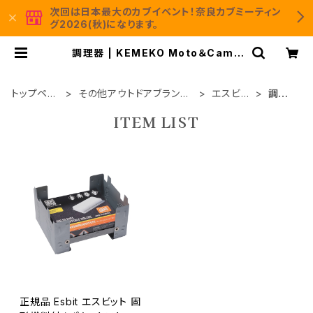
次回は日本最大のカブイベント！奈良カブミーティン
グ2026(秋)になります。
調理器 | KEMEKO Moto＆Camp
公式通販サイト
トップペー
その他アウトドアブランド
エスビッ
調理
ジ
製品
ト
器
ITEM LIST
正規品 Esbit エスビット 固