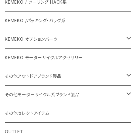
KEMEKO / ツーリング HACK系
KEMEKO /パッキング・バッグ系
KEMEKO オプションパーツ
BBQグリル ひらっち
KEMEKO モーターサイクルアクセサリー
防水充電ケーブルシステム
その他アウトドアブランド製品
カーボンポール
ストリームトレイル製品
その他モーターサイクル系ブランド製品
バッグ
SHADE25 テント
ハルタホース
NORIX SIMPSON
その他セレクトアイテム
小物・サングラス・キャップ
斧
シングルストラップ2
レッドレンザー
OSBE ITALY
OUTLET