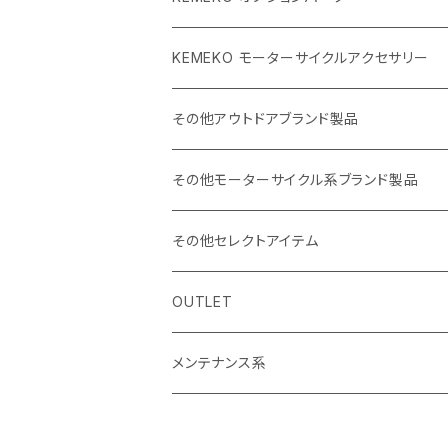
BBQグリル ひらっち
KEMEKO モーターサイクルアクセサリー
防水充電ケーブルシステム
その他アウトドアブランド製品
カーボンポール
ストリームトレイル製品
その他モーターサイクル系ブランド製品
バッグ
SHADE25 テント
ハルタホース
NORIX SIMPSON
その他セレクトアイテム
小物・サングラス・キャップ
斧
シングルストラップ2
レッドレンザー
OSBE ITALY
OUTLET
ナイフ
ヘルメット
バッグ
ROCHET
メンテナンス系
ハンターチェアーAGURA
エスビット
MOTOWOLF