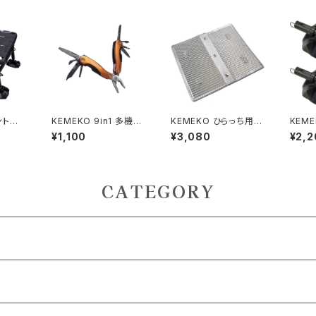
ント付
KEMEKO 9in1 多機能
KEMEKO ひらっち用ア
KEM
GURAビ
フォールディング ミニプ
ンダーパネル 遮熱アン
アーA
¥1,100
¥3,080
¥2,2
ハンタ
ライヤー
ダーパネル＆ウインドス
ット 
 ビッグ
クリーン ケメコ
エンド
CATEGORY