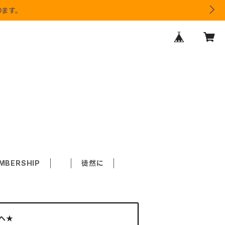
ます。
MBERSHIP
徒然に
へ★