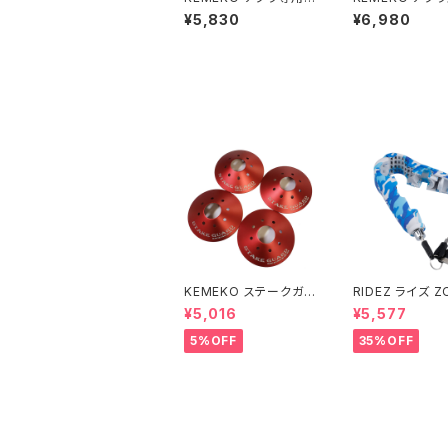
カニックドーリー単品 B
プ（斜面）対応チェ
¥5,830
¥6,980
LACK
ャンピングシート
A SLOPE 淀川
十三オープン記
KEMEKO ステークガー
RIDEZ ライズ ZO
ド 4枚セット キャンピン
ヴィー アラーム
¥5,016
¥5,577
グセーフティーアイテム
ロック ZHL 盗
報付きバイクロッ
5%OFF
35%OFF