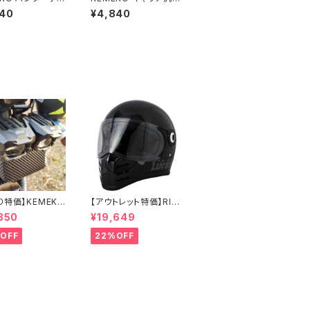
グラ スタンダード
サポートプレート
940
¥4,840
ー
RA
り特価】KEMEKO
【アウトレット特価】RID
TOWOLF プロ
EZ X HELMET 数量限
850
¥19,649
ター式補助強力
定モデル 2WHEEL'S L
ォグ ハンター
IFE-Mサイズ バイク用
OFF
22%OFF
MDL5004 オー
フルフェイスヘルメット
ワンタイプ