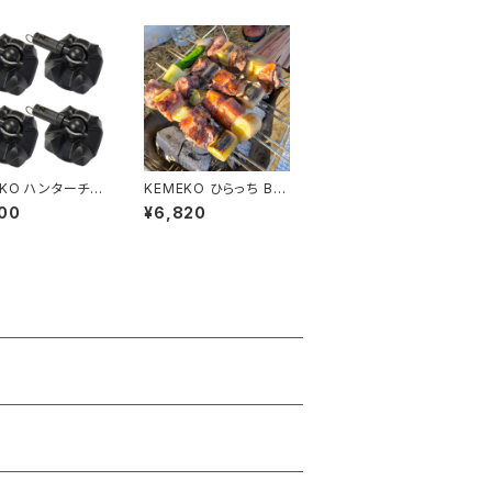
EKO ハンターチェ
KEMEKO ひらっち BB
GURA用 ビッグフ
Qグリル＆焚火台 スキュ
00
¥6,820
AGURA専用フット
アーセット 串焼BBQが
4P
出来るキット付き