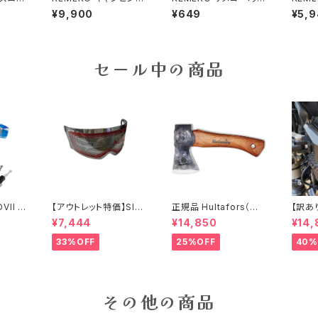
ア キ
シートAGURA メカニッ
ボトルホルダー カラビ
アーア
¥9,900
¥649
¥5,
AGUR
クドーリーセット 低作業
ナ付
タイプ キャンピングシ
ミナモ
椅子
トAGU
念
セール中の商品
VII ゾ
【アウトレット特価】SIM
正規品 Hultafors（ハ
【訳あ
グリップ
PSON M30用クロー
ルタホース）オーゲルフ
＆MO
¥7,444
¥14,850
¥14,
難防止警
ム/ライトスモークシー
ァンミニハチェット スウ
ジェク
ク
ルド
ェーデン製 手斧
ライト＆フ
33%OFF
25%OFF
40%
ライト
ルイン
その他の商品