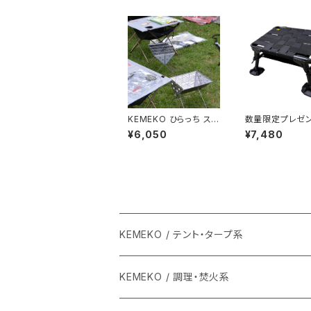
KEMEKO ひらっち スタ
数量限定プレゼ
ンダードタイプ BBQグ
き KEMEKO A
¥6,050
¥7,480
リル＆焚火台 ケメコ
ッグフットセット 
ーチェアーアグラ
フット付
KEMEKO / テント・タープ系
KEMEKO / 調理・焚火系