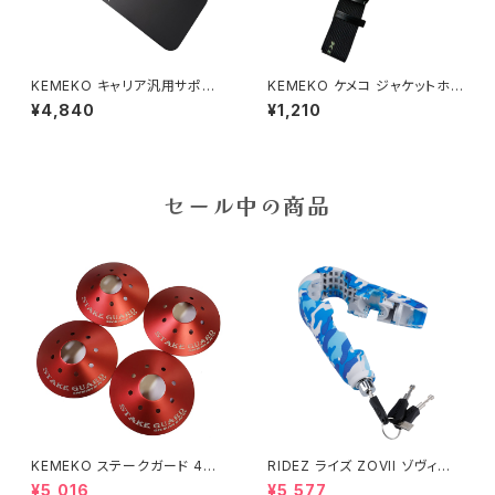
KEMEKO キャリア汎用サポート
KEMEKO ケメコ ジャケットホル
プレート
ダー 荷物ストラップ ロングタイ
¥4,840
¥1,210
プ 40cm
セール中の商品
KEMEKO ステークガード 4枚
RIDEZ ライズ ZOVII ゾヴィー
セット キャンピングセーフティー
アラームグリップロック ZHL 盗
¥5,016
¥5,577