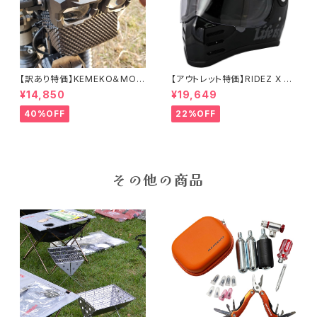
【訳あり特価】KEMEKO＆MOT
【アウトレット特価】RIDEZ X HE
OWOLF プロジェクター式補助
LMET 数量限定モデル 2WHEE
¥14,850
¥19,649
強力ライト＆フォグ ハンターライ
L'S LIFE-Mサイズ バイク用フ
トMDL5004 オールインワンタ
ルフェイスヘルメット
40%OFF
22%OFF
イプ
その他の商品