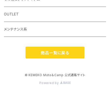
小物・サングラス・キャップ
斧
シングルストラップ2
レッドレンザー
OSBE ITALY
OUTLET
ナイフ
ヘルメット
バッグ
ROCHET
メンテナンス系
ハンターチェアーAGURA
エスビット
MOTOWOLF
商品一覧に戻る
食器
ブラケットステー類
サルタハイク
KITAKO
調理器
RIDEZ
© KEMEKO Moto＆Camp 公式通販サイト
Powered by
燃料