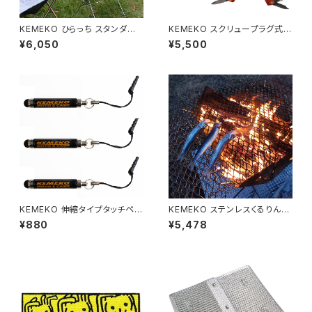
KEMEKO ひらっち スタンダー
KEMEKO スクリュープラグ式チ
ドタイプ BBQグリル＆焚火台 ケ
ューブレスタイヤパンク修理キッ
¥6,050
¥5,500
メコ
ト
KEMEKO 伸縮タイプタッチペン
KEMEKO ステンレスくるりんぱ
3個セット 便利なクリップ1個付
Mサイズ 380×330mm くるく
¥880
¥5,478
き オーチャクリール交換対応可
る巻ける焼網
能