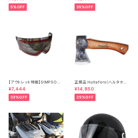
アイテム
難防止警報付きバイクロック
5%OFF
35%OFF
【アウトレット特価】SIMPSON
正規品 Hultafors（ハルタホー
M30用クローム/ライトスモーク
ス）オーゲルファンミニハチェッ
¥7,444
¥14,850
シールド
ト スウェーデン製 手斧
33%OFF
25%OFF