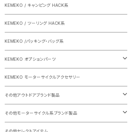
KEMEKO / キャンピング HACK系
KEMEKO / ツーリング HACK系
KEMEKO /パッキング・バッグ系
KEMEKO オプションパーツ
BBQグリル ひらっち
KEMEKO モーターサイクルアクセサリー
防水充電ケーブルシステム
その他アウトドアブランド製品
カーボンポール
ストリームトレイル製品
その他モーターサイクル系ブランド製品
バッグ
SHADE25 テント
ハルタホース
NORIX SIMPSON
その他セレクトアイテム