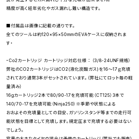
精度が高く経年劣化やガス漏れし難い構造です。
■付属品は画像に記載の通りです。
全てのツールは約120×95×50mmのEVAケースに収納されま
す・
・Co2カートリッジ カートリッジ対応仕様 ： （3/8-24UNF規格）
弊社のCO2カートリッジはCO2(液化炭酸ガス)を16～17ｇ充填
されており通常3本がセットされています。（弊社にてロット毎の軽
量済み）
16gカートリッジ2本で80/90-17を充填可能（CT125）3本で
140/70-17を充填可能（Ninja250）※季節や状態による
おおよその充填量としての目安、ガソリンスタンド等までの走行可
能状態を目標として充填します。規定圧まで充填する必要はない
でしょう。
容量の大きなタイヤの場合は予備のカートリッジ（弊社でも販売）