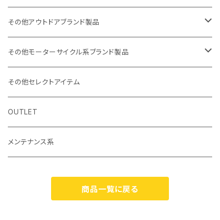
防水充電ケーブルシステム
その他アウトドアブランド製品
カーボンポール
ストリームトレイル製品
その他モーターサイクル系ブランド製品
バッグ
SHADE25 テント
ハルタホース
NORIX SIMPSON
その他セレクトアイテム
小物・サングラス・キャップ
斧
シングルストラップ2
レッドレンザー
OSBE ITALY
OUTLET
ナイフ
ヘルメット
バッグ
ROCHET
メンテナンス系
ハンターチェアーAGURA
エスビット
MOTOWOLF
商品一覧に戻る
食器
ブラケットステー類
サルタハイク
KITAKO