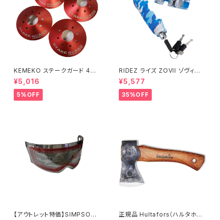
KEMEKO ステークガード 4枚
RIDEZ ライズ ZOVII ゾヴィー
セット キャンピングセーフティー
アラームグリップロック ZHL 盗
¥5,016
¥5,577
アイテム
難防止警報付きバイクロック
5%OFF
35%OFF
【アウトレット特価】SIMPSON
正規品 Hultafors（ハルタホー