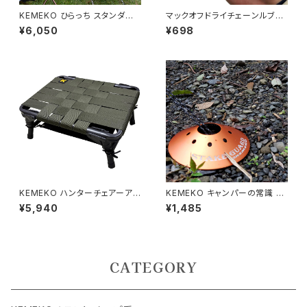
KEMEKO ひらっち スタンダー
マックオフドライチェーンルブ50
ドタイプ BBQグリル＆焚火台 ケ
ml Dry Chain Lube 50ml ド
¥6,050
¥698
メコ
ライタイプのチェーンオイル
KEMEKO ハンターチェアーア
KEMEKO キャンパーの常識 ス
グラ スタンダードタイプ キャン
テークガード 単品 テントやター
¥5,940
¥1,485
ピングシートAGURA
プペグによる足指の怪我防止
CATEGORY