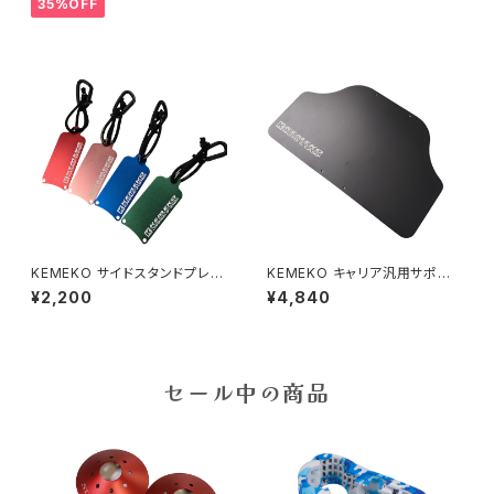
35%OFF
KEMEKO サイドスタンドプレー
KEMEKO キャリア汎用サポート
トST
プレート
¥2,200
¥4,840
セール中の商品