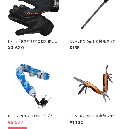
[メール便送料無料2個迄]KEM
KEMEKO 5in1 多機能タッチペ
EKO アウトドアグローブ OAT
ン用 ボールぺン替え芯 1個
¥3,630
¥165
グローブ 耐熱＆耐切創素材 ア
ウトドア アクティビティー タフグ
ローブ KEMEKO
RIDEZ ライズ ZOVII ゾヴィー
KEMEKO 9in1 多機能フォール
アラームグリップロック ZHL 盗
ディング ミニプライヤー
¥5,577
¥1,100
難防止警報付きバイクロック