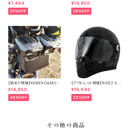
M30用クローム/ライトスモーク
ス）オーゲルファンミニハチェッ
¥7,444
¥14,850
シールド
ト スウェーデン製 手斧
33%OFF
25%OFF
【訳あり特価】KEMEKO＆MOT
【アウトレット特価】RIDEZ X HE
OWOLF プロジェクター式補助
LMET 数量限定モデル 2WHEE
¥14,850
¥19,649
強力ライト＆フォグ ハンターライ
L'S LIFE-Mサイズ バイク用フ
トMDL5004 オールインワンタ
ルフェイスヘルメット
40%OFF
22%OFF
イプ
その他の商品