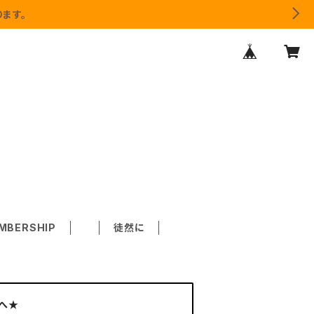
ます。
MBERSHIP
徒然に
へ★