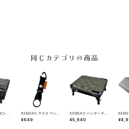
同じカテゴリの商品
ンピング
KEMEKO ケメコ ペット
KEMEKO ハンターチェ
KEM
メカニッ
ボトルホルダー カラビ
アーアグラ スタンダード
サポー
¥649
¥5,940
¥4,
 低作業
ナ付
タイプ キャンピングシー
トAGURA