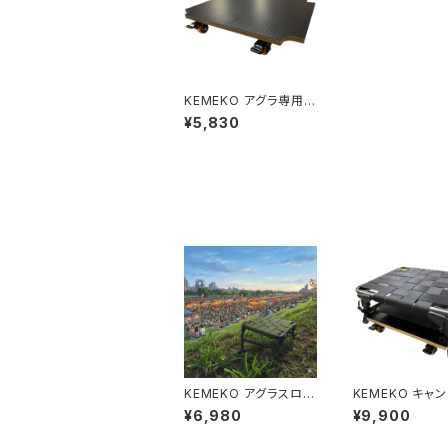
KEMEKO アグラ専用メ
カニックドーリー単品 B
¥5,830
LACK
KEMEKO アグラスロー
KEMEKO キャ
プ（斜面）対応チェア キ
シートAGURA 
¥6,980
¥9,900
ャンピングシートAGUR
クドーリーセット
A SLOPE 淀川ミナモ
椅子