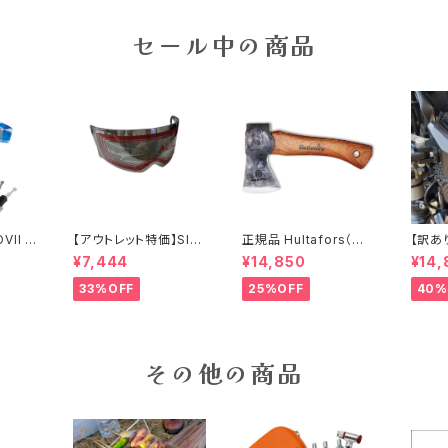
セール中の商品
VII ゾ
【アウトレット特価】SIM
正規品 Hultafors（ハ
【訳あ
グリップ
PSON M30用クロー
ルタホース）オーゲルフ
＆MO
¥7,444
¥14,850
¥14,
難防止警
ム/ライトスモークシー
ァンミニハチェット スウ
ジェク
ク
ルド
ェーデン製 手斧
ライト＆フ
33%OFF
25%OFF
40%
ライト
ルイン
その他の商品