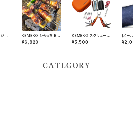
 ジャ
KEMEKO ひらっち BB
KEMEKO スクリュープ
[メー
荷物スト
Qグリル＆焚火台 スキュ
ラグ式チューブレスタイ
MEK
¥6,820
¥5,500
¥2,
プ 40
アーセット 串焼BBQが
ヤパンク修理キット
ゲーター2 グ
出来るキット付き
フリー
防寒イ
CATEGORY