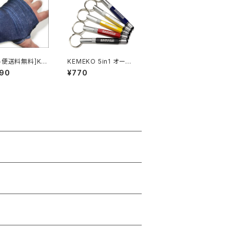
ル便送料無料]KE
KEMEKO 5in1 オーチ
O 防寒装具 リスト
ャク多機能タッチペン
090
¥770
ラフィック
多機能スタイラスペン
サイズ 手首腕用
ンナーKEMEKO