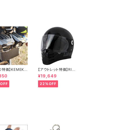
り特価】KEMEKO
【アウトレット特価】RID
TOWOLF プロ
EZ X HELMET 数量限
850
¥19,649
ター式補助強力
定モデル 2WHEEL'S L
ォグ ハンター
IFE-Mサイズ バイク用
OFF
22%OFF
MDL5004 オー
フルフェイスヘルメット
ワンタイプ