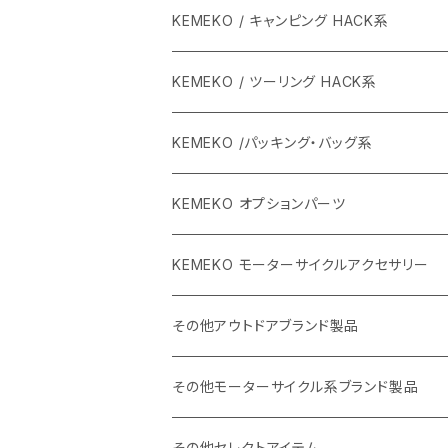
KEMEKO / キャンピング HACK系
KEMEKO / ツーリング HACK系
KEMEKO /パッキング・バッグ系
KEMEKO オプションパーツ
BBQグリル ひらっち
KEMEKO モーターサイクルアクセサリー
防水充電ケーブルシステム
その他アウトドアブランド製品
カーボンポール
ストリームトレイル製品
その他モーターサイクル系ブランド製品
バッグ
SHADE25 テント
ハルタホース
NORIX SIMPSON
その他セレクトアイテム