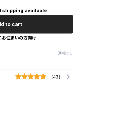
l shipping available
d to cart
にお住まいの方向け
通報する
(43)