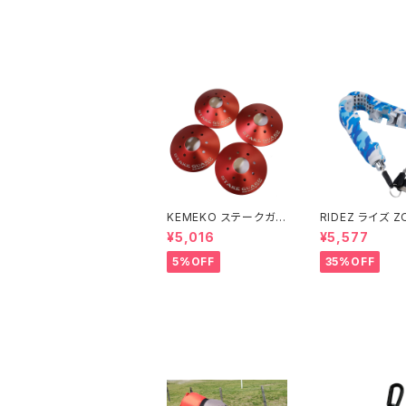
十三オープン記念
KEMEKO ステークガー
RIDEZ ライズ ZO
ド 4枚セット キャンピン
ヴィー アラーム
¥5,016
¥5,577
グセーフティーアイテム
ロック ZHL 盗
報付きバイクロッ
5%OFF
35%OFF