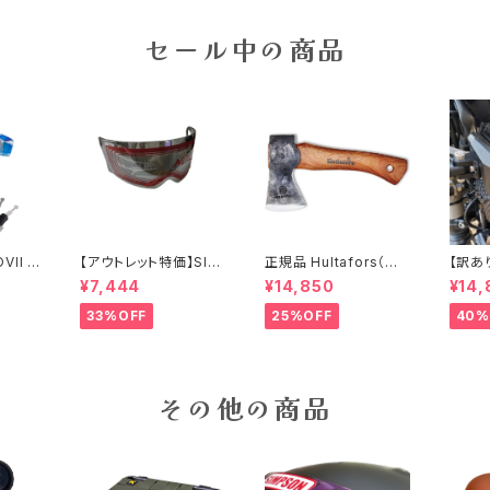
フット付
セール中の商品
VII ゾ
【アウトレット特価】SIM
正規品 Hultafors（ハ
【訳あ
グリップ
PSON M30用クロー
ルタホース）オーゲルフ
＆MO
¥7,444
¥14,850
¥14,
難防止警
ム/ライトスモークシー
ァンミニハチェット スウ
ジェク
ク
ルド
ェーデン製 手斧
ライト＆フ
33%OFF
25%OFF
40%
ライト
ルイン
その他の商品