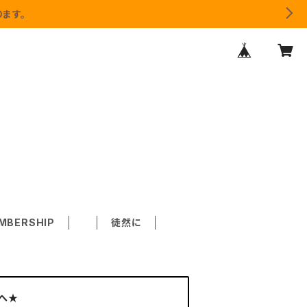
ます。
MBERSHIP
徒然に
へ★