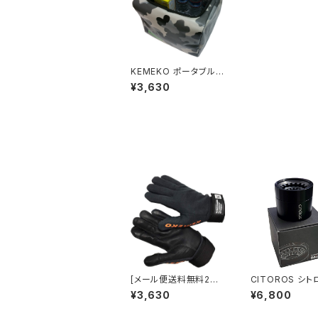
KEMEKO ポータブルソ
フトクーラーバッグ 18L
¥3,630
KEMEKO 折り畳みOK
[メール便送料無料2個
CITOROS シト
迄]KEMEKO アウトド
本製 すだち用の
¥3,630
¥6,800
アグローブ OATグロー
金 果汁しぼり・
ブ 耐熱＆耐切創素材 ア
2WAY仕様 国産