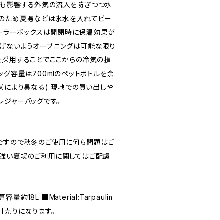
最も影響する外気の流入を防ぎつつ水
そのため夏場などは氷水を入れてビー
クーラーボックスは開閉時に保温効果が
げないようオープニングは可能な限り
を採用することでここからの冷気の損
ッグ容量は700mlのペットボトルを余
状により異なる) 現地での買い出しや
レジャーバッグです。
ですので秋冬のご使用に何ら問題はご
強い夏場のご利用に関してはご配慮
容量約18L ■Material:Tarpaulin
別売りになります。