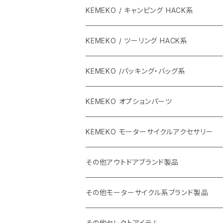
KEMEKO / キャンピング HACK系
KEMEKO / ツーリング HACK系
KEMEKO /パッキング・バッグ系
KEMEKO オプションパーツ
BBQグリル ひらっち
KEMEKO モーターサイクルアクセサリー
防水充電ケーブルシステム
その他アウトドアブランド製品
カーボンポール
ストリームトレイル製品
その他モーターサイクル系ブランド製品
バッグ
SHADE25 テント
ハルタホース
NORIX SIMPSON
その他セレクトアイテム