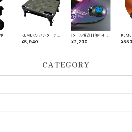
プポール
KEMEKO ハンターチェ
[メール便送料無料4個
KEM
 ポール
アーアグラ スタンダード
迄]KEMEKO シンプソ
ーML
¥5,940
¥2,200
¥55
滑り止め
タイプ キャンピングシー
ン フリーストップシール
用 ス
トAGURA
ド用 アルミスクリュー
チメン
ケメコ SIMPSONヘル
メット
CATEGORY