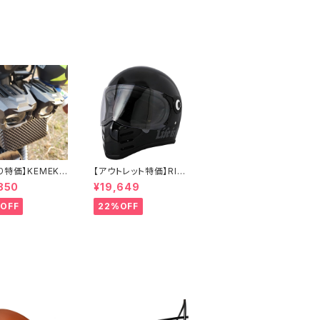
り特価】KEMEKO
【アウトレット特価】RID
TOWOLF プロ
EZ X HELMET 数量限
850
¥19,649
ター式補助強力
定モデル 2WHEEL'S L
ォグ ハンター
IFE-Mサイズ バイク用
OFF
22%OFF
MDL5004 オー
フルフェイスヘルメット
ワンタイプ