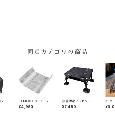
同じカテゴリの商品
ロス 日
KEMEKO ウインドスク
数量限定プレゼント付
KEM
おろし
リーン3PC ケメコマル
き KEMEKO AGURAビ
るりん
¥4,950
¥7,480
¥6,
おろし金
チパーパスリフレクター
ッグフットセット ハンタ
×37
キッチ
パネル
ーチェアーアグラ ビッグ
る焼