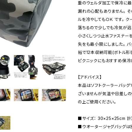
重のウェルダ加工で保冷に
漏れの心配もありません。 
ルを冷やしてもＯＫ です。 
落ちるので少しでも冷気が逃
小さくしつつ止水ファスナー
失をも最小限にしました。 バ
裕で12本収納可能(ボトル形
ピクニックにもおすすめ保冷
【アドバイス】
本品はソフトクーラーバッグ
ざいませんが気温や日差しの
の上ご使用ください。
■サイズ： 30×25×25cm 計算
■ウオータージャグバッグは