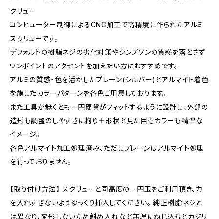
クリュー
コンピューター制御によるCNC加工で高精度に作られたアルミ
スクリューです。
デフォルトの樹脂ネジの劣化対策やシンプソンの質感を落とさず
ワンポイントのアクセントを加えたい方におすすめです。
アルミの質感・色を活かしたプレーン(シルバー)とアルマイト着色
を施したカラーパターンを各色ご用意しております。
また工具が無くとも一円硬貨がフィットするように設計し、外部の
造形も調整のしやすさに拘り＋形状と見た目もカラーも精悍な
イメージ。
各色アルマイト加工処理済み、ただしプレーンはアルマイト処理
を行っておりません。
【取り付け方法】 スクリューと同高度の一円玉をご利用頂き、力
を入れすぎないようゆっくり挿入してください。 純正樹脂ネジと
は異なり、変形しないため斜め入れなど無理にねじ込むとカジリ