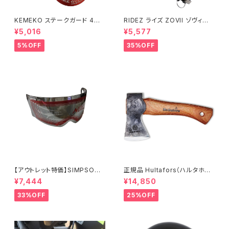
KEMEKO ステークガード 4枚
RIDEZ ライズ ZOVII ゾヴィー
セット キャンピングセーフティー
アラームグリップロック ZHL 盗
¥5,016
¥5,577
アイテム
難防止警報付きバイクロック
5%OFF
35%OFF
【アウトレット特価】SIMPSON
正規品 Hultafors（ハルタホー
M30用クローム/ライトスモーク
ス）オーゲルファンミニハチェッ
¥7,444
¥14,850
シールド
ト スウェーデン製 手斧
33%OFF
25%OFF