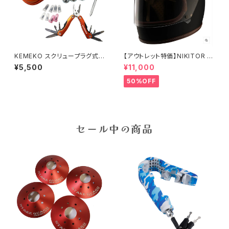
KEMEKO スクリュープラグ式チ
【アウトレット特価】NIKITOR レ
ューブレスタイヤパンク修理キッ
トロワンヘルメット フラットブラ
¥5,500
¥11,000
ト
ック Mサイズ RIDEZ バイク用
ヘルメット
50%OFF
セール中の商品