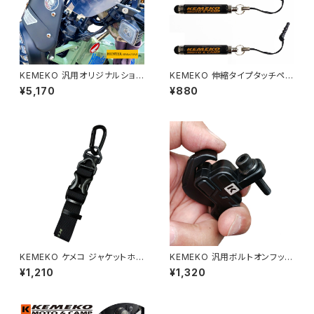
KEMEKO 汎用オリジナルショ
KEMEKO 伸縮タイプタッチペン
ートキャノピー2 Lサイズキット J
3個セット 便利なクリップ1個付
¥5,170
¥880
A55/65対応
き オーチャクリール交換対応可
能
KEMEKO ケメコ ジャケットホル
KEMEKO 汎用ボルトオンフック
ダー 荷物ストラップ ロングタイ
6/8/10ｍｍ対応で簡単取り付
¥1,210
¥1,320
プ 40cm
け