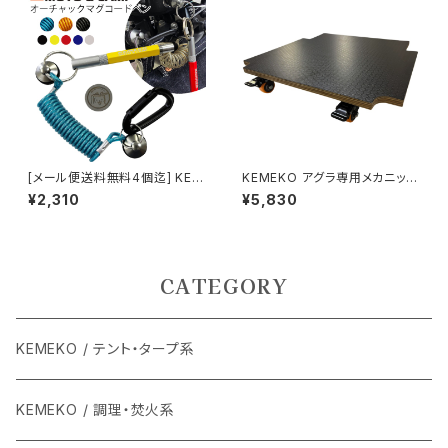
[メール便送料無料4個迄] KEM
KEMEKO アグラ専用メカニック
EKO ケメコ NEWオーチャック
ドーリー単品 BLACK
¥2,310
¥5,830
マグコード 多機能スタイラスペ
ン・コイルコード付属 バイク用タ
ッチペン
CATEGORY
KEMEKO / テント・タープ系
KEMEKO / 調理・焚火系