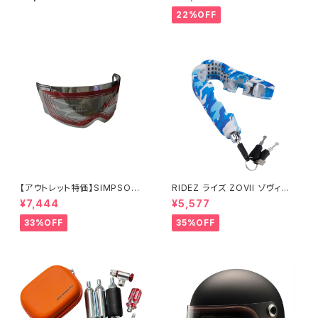
ト用 レインスポイラーフィン ケ
L'S LIFE-Mサイズ バイク用フ
メコ
ルフェイスヘルメット
22%OFF
【アウトレット特価】SIMPSON
RIDEZ ライズ ZOVII ゾヴィー
M30用クローム/ライトスモーク
アラームグリップロック ZHL 盗
¥7,444
¥5,577
シールド
難防止警報付きバイクロック
33%OFF
35%OFF