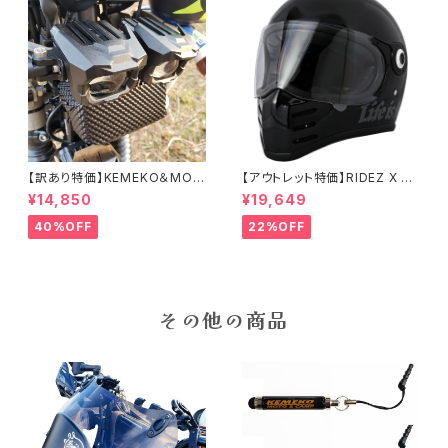
【訳あり特価】KEMEKO＆MOT
【アウトレット特価】RIDEZ X HE
OWOLF プロジェクター式補助
LMET 数量限定モデル 2WHEE
¥14,850
¥19,649
強力ライト＆フォグ ハンターライ
L'S LIFE-Mサイズ バイク用フ
トMDL5004 オールインワンタ
ルフェイスヘルメット
40%OFF
22%OFF
イプ
その他の商品