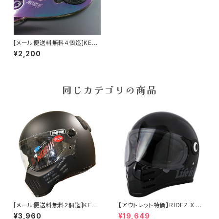
[メール便送料無料4個迄]KEM
EKO シンプソン フリーストップ
¥2,200
シールド用 アルミスクリュー ケ
メコ SIMPSONヘルメット
同じカテゴリの商品
[メール便送料無料2個迄]KEM
【アウトレット特価】RIDEZ X HE
EKO NORIX シンプソンへメッ
LMET 数量限定モデル 2WHEE
¥3,960
¥19,649