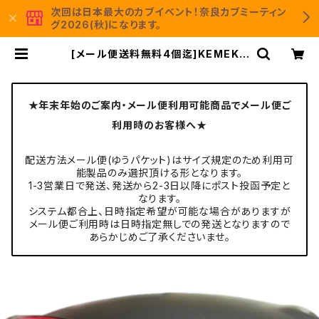
次回は日本最大のカブイベント！奈良カブミーティン
グ2026(秋)になります。
[メール便送料無料4個迄]KEMEKO
シンプソン フリーストップシールド用
アルミスクリュー ケメコ SIMPSON
ヘルメット | KEMEKO Moto＆Ca
mp 公式通販サイト
★年末年始のご案内・メール便利用可能商品でメール便ご
利用時のお客様へ★
配送方法メール便(ゆうパケット)はサイズ規定のため利用可
能製品のみ選択頂ける形となります。
1-3営業日で発送、発送から2-3日以降にポスト投函予定と
なります。
システム都合上、日時指定希望が可能な場合がありますが
メール便ご利用時は日時指定無しでの発送となりますので
あらかじめご了承くださいませ。