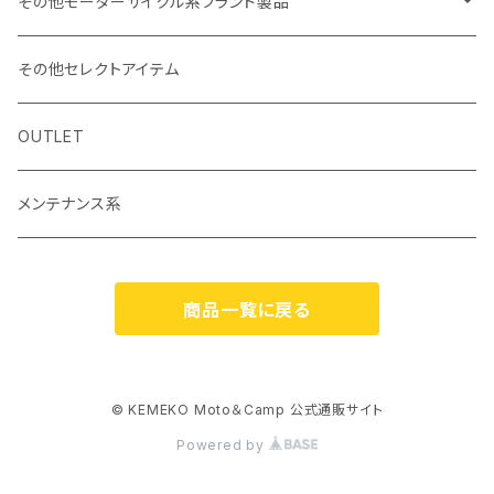
カーボンポール
ストリームトレイル製品
その他モーターサイクル系ブランド製品
バッグ
SHADE25 テント
ハルタホース
NORIX SIMPSON
その他セレクトアイテム
小物・サングラス・キャップ
斧
シングルストラップ2
レッドレンザー
OSBE ITALY
OUTLET
ナイフ
ヘルメット
バッグ
ROCHET
メンテナンス系
ハンターチェアーAGURA
エスビット
MOTOWOLF
商品一覧に戻る
食器
ブラケットステー類
サルタハイク
KITAKO
調理器
RIDEZ
© KEMEKO Moto＆Camp 公式通販サイト
Powered by
燃料