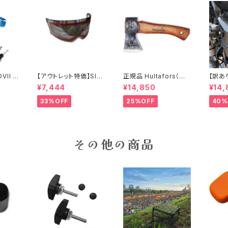
VII ゾ
【アウトレット特価】SIM
正規品 Hultafors（ハ
【訳あ
グリップ
PSON M30用クロー
ルタホース）オーゲルフ
＆MO
¥7,444
¥14,850
¥14,
難防止警
ム/ライトスモークシー
ァンミニハチェット スウ
ジェク
ク
ルド
ェーデン製 手斧
ライト＆フ
33%OFF
25%OFF
40%
ライト
ルイン
その他の商品