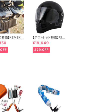
り特価】KEMEKO
【アウトレット特価】RID
TOWOLF プロ
EZ X HELMET 数量限
850
¥19,649
ター式補助強力
定モデル 2WHEEL'S L
ォグ ハンター
IFE-Mサイズ バイク用
OFF
22%OFF
MDL5004 オー
フルフェイスヘルメット
ワンタイプ