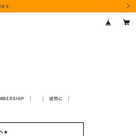
ます。
MBERSHIP
徒然に
へ★