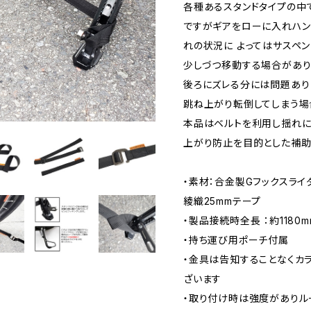
各種あるスタンドタイプの中
ですがギアをローに入れハン
れの状況に よってはサスペ
少しづつ移動する場合があり
後ろにズレる分には問題あり
跳ね上がり転倒してしまう場
本品はベルトを利用し揺れに
上がり防止を目的とした補助
・素材：合金製Gフックスライ
綾織25mmテープ
・製品接続時全長 ：約1180m
・持ち運び用ポーチ付属
・金具は告知することなくカ
ざいます
・取り付け時は強度がありル