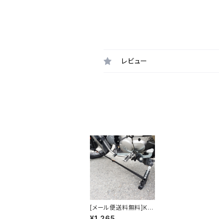
レビュー
[メール便送料無料]KE
MEKO 地震対策 サイド
¥1,265