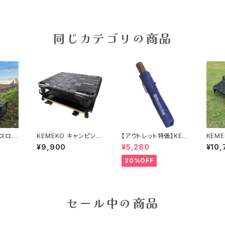
同じカテゴリの商品
ラスロー
KEMEKO キャンピング
【アウトレット特価】KEM
KEM
ア キ
シートAGURA メカニッ
EKO ケメコ アンブレラ
アーア
¥9,900
¥5,280
¥10,
AGUR
クドーリーセット 低作業
ベリカルラージ LARGE
ーブル ペアチェアー
ミナモ
椅子
コバルトブルー 超軽量
フォー
20%OFF
念
自動開閉折りたたみ傘
ル（フ
210g ボタン開閉式
属）
セール中の商品