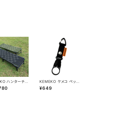
EKO ハンターチェ
KEMEKO ケメコ ペット
グラ ベンチ＆テ
ボトルホルダー カラビ
780
¥649
＆
ナ付
ルディングテーブ
ットエンド3個付