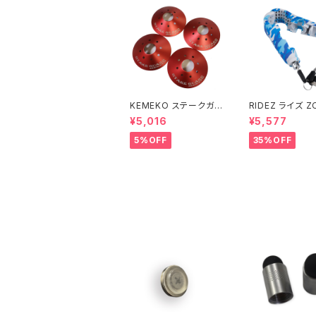
KEMEKO ステークガー
RIDEZ ライズ ZO
ド 4枚セット キャンピン
ヴィー アラーム
¥5,016
¥5,577
グセーフティーアイテム
ロック ZHL 盗
報付きバイクロッ
5%OFF
35%OFF