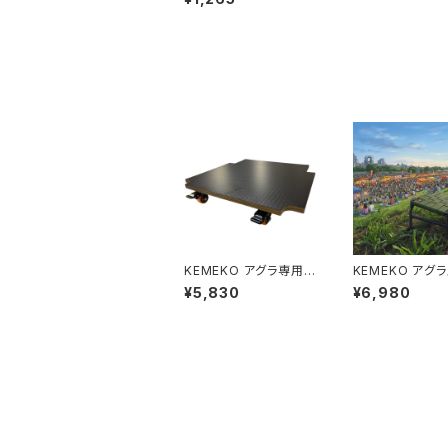
スタンドハネ上がり防
止ベルト 車両転倒防止
ケメコ
KEMEKO アグラ専用メ
KEMEKO アグ
カニックドーリー単品 B
プ（斜面）対応チェ
¥5,830
¥6,980
LACK
ャンピングシート
A SLOPE 淀川
十三オープン記