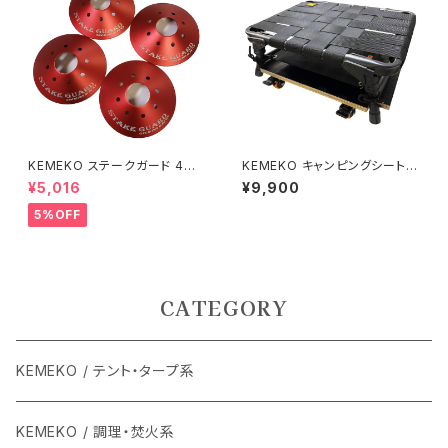
KEMEKO ステークガード 4枚
KEMEKO キャンピングシートA
セット キャンピングセーフティー
GURA メカニックドーリーセット
¥5,016
¥9,900
アイテム
低作業椅子
5%OFF
CATEGORY
KEMEKO / テント・タープ系
KEMEKO / 調理・焚火系