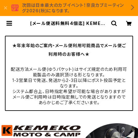
次回は日本最大のカブイベント！奈良カブミーティン
グ2026(秋)になります。
[メール便送料無料4個迄] KEMEKO
ケメコ NEWオーチャックマグコード
多機能スタイラスペン・コイルコード
付属 バイク用タッチペン | KEMEKO
Moto＆Camp 公式通販サイト
★年末年始のご案内・メール便利用可能商品でメール便ご
利用時のお客様へ★
配送方法メール便(ゆうパケット)はサイズ規定のため利用可
能製品のみ選択頂ける形となります。
1-3営業日で発送、発送から2-3日以降にポスト投函予定と
なります。
システム都合上、日時指定希望が可能な場合がありますが
メール便ご利用時は日時指定無しでの発送となりますので
あらかじめご了承くださいませ。