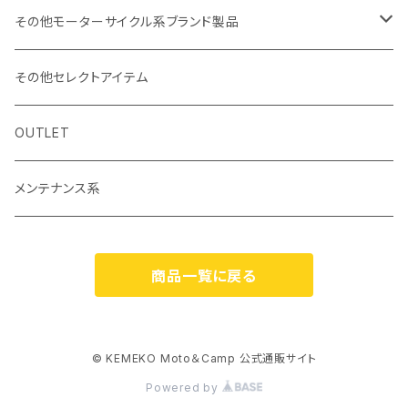
カーボンポール
ストリームトレイル製品
その他モーターサイクル系ブランド製品
バッグ
SHADE25 テント
ハルタホース
NORIX SIMPSON
その他セレクトアイテム
小物・サングラス・キャップ
斧
シングルストラップ2
レッドレンザー
OSBE ITALY
OUTLET
ナイフ
ヘルメット
バッグ
ROCHET
メンテナンス系
ハンターチェアーAGURA
エスビット
MOTOWOLF
商品一覧に戻る
食器
ブラケットステー類
サルタハイク
KITAKO
調理器
RIDEZ
© KEMEKO Moto＆Camp 公式通販サイト
Powered by
燃料