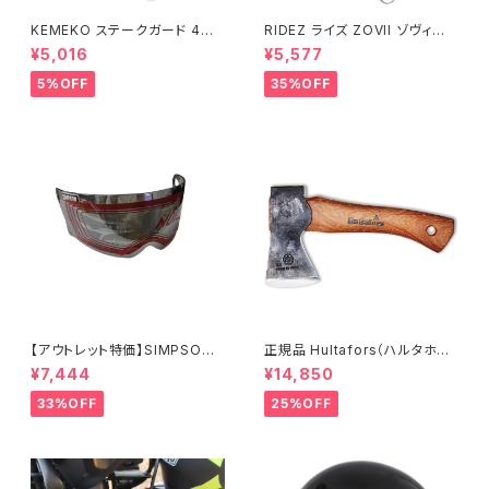
KEMEKO ステークガード 4枚
RIDEZ ライズ ZOVII ゾヴィー
セット キャンピングセーフティー
アラームグリップロック ZHL 盗
¥5,016
¥5,577
アイテム
難防止警報付きバイクロック
5%OFF
35%OFF
【アウトレット特価】SIMPSON
正規品 Hultafors（ハルタホー
M30用クローム/ライトスモーク
ス）オーゲルファンミニハチェッ
¥7,444
¥14,850
シールド
ト スウェーデン製 手斧
33%OFF
25%OFF